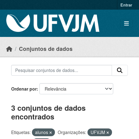
Skip to main content
Entrar
Conjuntos de dados
Ordenar por
3 conjuntos de dados
encontrados
Etiquetas:
alunos
Organizações:
UFVJM