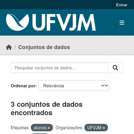
Skip to main content
Entrar
Conjuntos de dados
Ordenar por
3 conjuntos de dados
encontrados
Etiquetas:
alunos
Organizações:
UFVJM