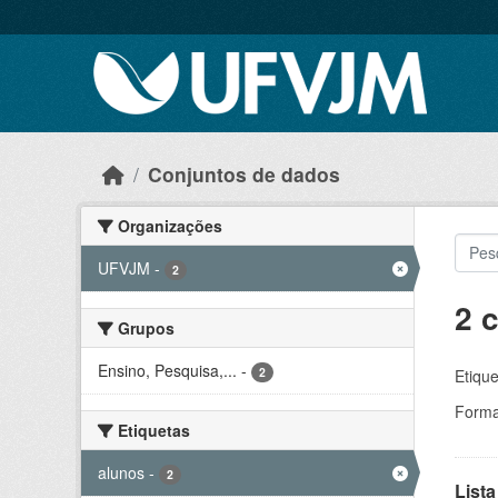
Skip to main content
Conjuntos de dados
Organizações
UFVJM
-
2
2 
Grupos
Ensino, Pesquisa,...
-
2
Etique
Forma
Etiquetas
alunos
-
2
Lista