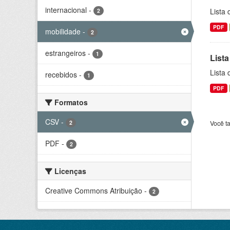
internacional
-
Lista
2
PDF
mobilidade
-
2
estrangeiros
-
1
Lista
Lista
recebidos
-
1
PDF
Formatos
CSV
-
2
Você t
PDF
-
2
Licenças
Creative Commons Atribuição
-
2