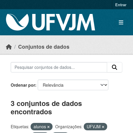
Skip to main content
Entrar
Conjuntos de dados
Ordenar por
3 conjuntos de dados
encontrados
Etiquetas:
alunos
Organizações:
UFVJM