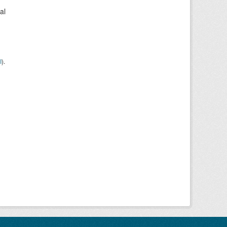
al
I
).