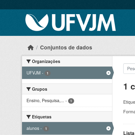
Skip to main content
Conjuntos de dados
Organizações
UFVJM
-
1
1 
Grupos
Ensino, Pesquisa,...
-
1
Etique
Forma
Etiquetas
alunos
-
1
Lista