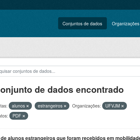
Conjuntos de dados
Organizações
conjunto de dados encontrado
tas:
alunos
estrangeiros
Organizações:
UFVJM
tos:
PDF
 de alunos estrangeiros que foram recebidos em mobilidade