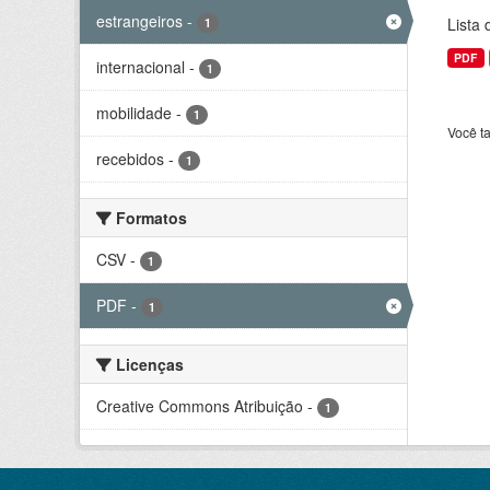
estrangeiros
-
Lista
1
PDF
internacional
-
1
mobilidade
-
1
Você t
recebidos
-
1
Formatos
CSV
-
1
PDF
-
1
Licenças
Creative Commons Atribuição
-
1