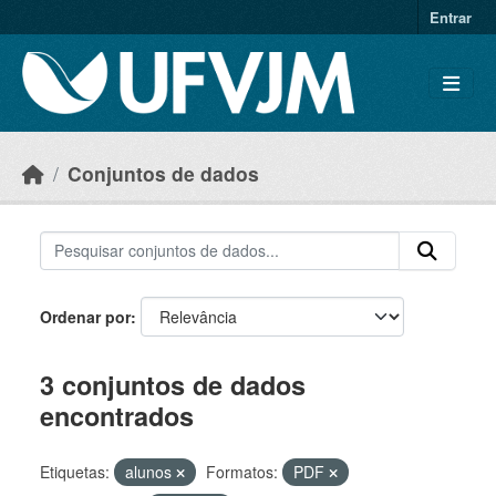
Skip to main content
Entrar
Conjuntos de dados
Ordenar por
3 conjuntos de dados
encontrados
Etiquetas:
alunos
Formatos:
PDF