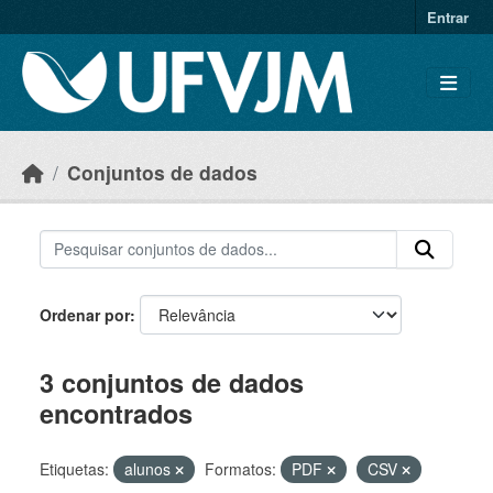
Skip to main content
Entrar
Conjuntos de dados
Ordenar por
3 conjuntos de dados
encontrados
Etiquetas:
alunos
Formatos:
PDF
CSV