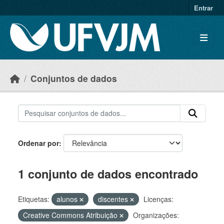
Skip to main content
Entrar
Conjuntos de dados
Ordenar por
1 conjunto de dados encontrado
Etiquetas:
alunos
discentes
Licenças:
Creative Commons Atribuição
Organizações: