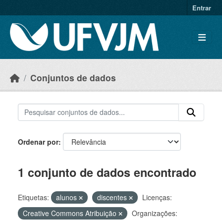
Skip to main content
Entrar
Conjuntos de dados
Ordenar por
1 conjunto de dados encontrado
Etiquetas:
alunos
discentes
Licenças:
Creative Commons Atribuição
Organizações: