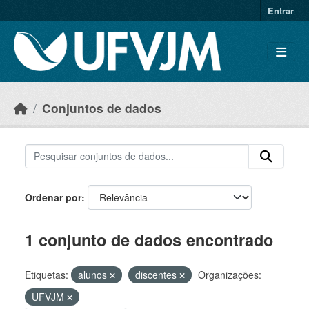
Skip to main content
Entrar
Conjuntos de dados
Ordenar por
1 conjunto de dados encontrado
Etiquetas:
alunos
discentes
Organizações:
UFVJM