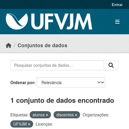
Skip to main content
Entrar
Conjuntos de dados
Ordenar por
1 conjunto de dados encontrado
Etiquetas:
alunos
discentes
Organizações:
UFVJM
Licenças: