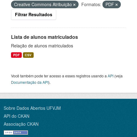
Creative Commons Atribuição
Formatos:
PDF
Filtrar Resultados
Lista de alunos matriculados
Relação de alunos matriculados
PDF
CSV
Você também pode ter acesso a esses registros usando a
API
(veja
Documentação da API
).
Sobre Dados Abertos UFVJM
API do CKAN
Associação CKAN