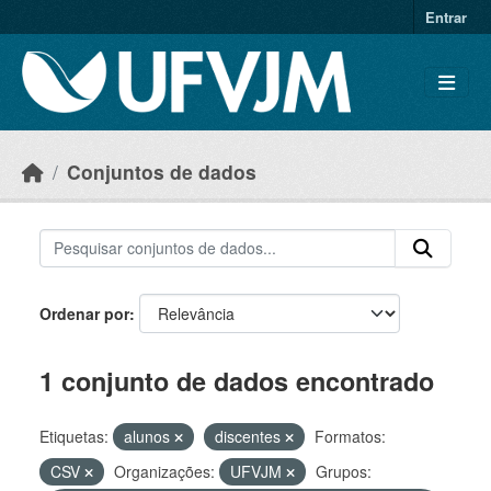
Skip to main content
Entrar
Conjuntos de dados
Ordenar por
1 conjunto de dados encontrado
Etiquetas:
alunos
discentes
Formatos:
CSV
Organizações:
UFVJM
Grupos: