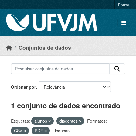
Skip to main content
Entrar
Conjuntos de dados
Ordenar por
1 conjunto de dados encontrado
Etiquetas:
alunos
discentes
Formatos:
CSV
PDF
Licenças: