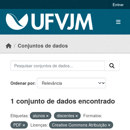
Skip to main content
Entrar
Conjuntos de dados
Ordenar por
1 conjunto de dados encontrado
Etiquetas:
alunos
discentes
Formatos:
PDF
Licenças:
Creative Commons Atribuição