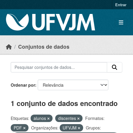
Skip to main content
Entrar
Conjuntos de dados
Ordenar por
1 conjunto de dados encontrado
Etiquetas:
alunos
discentes
Formatos:
PDF
Organizações:
UFVJM
Grupos: