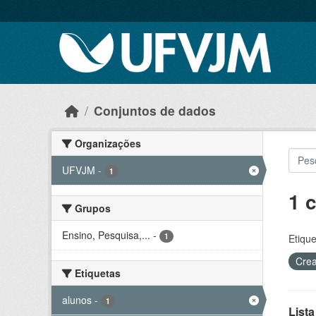
Skip to main content
Conjuntos de dados
Organizações
UFVJM
-
1
1 
Grupos
Ensino, Pesquisa,...
-
1
Etique
Crea
Etiquetas
alunos
-
1
Lista