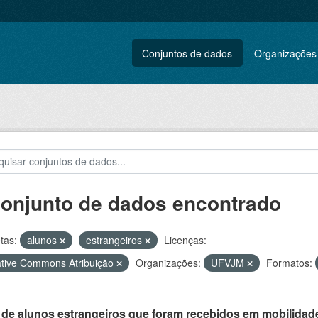
Conjuntos de dados
Organizações
conjunto de dados encontrado
tas:
alunos
estrangeiros
Licenças:
tive Commons Atribuição
Organizações:
UFVJM
Formatos:
 de alunos estrangeiros que foram recebidos em mobilidade