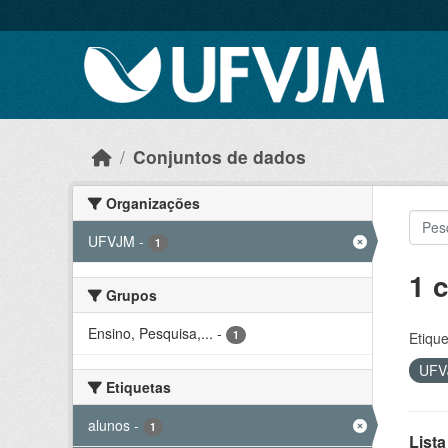
Skip to main content
Conjuntos de dados
Organizações
UFVJM
-
1
1 
Grupos
Ensino, Pesquisa,...
-
1
Etique
UF
Etiquetas
alunos
-
1
Lista