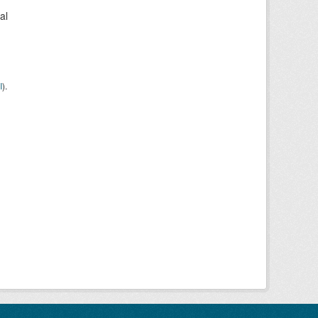
al
I
).