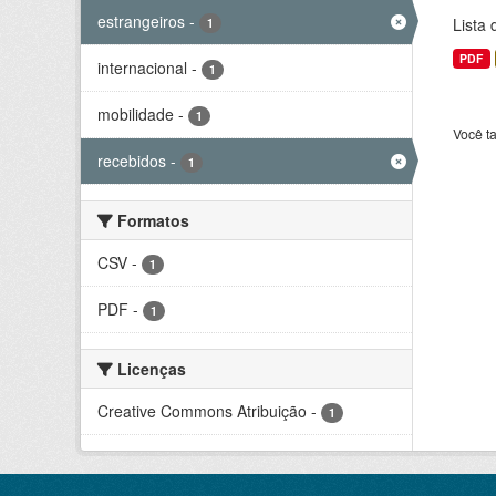
estrangeiros
-
Lista
1
PDF
internacional
-
1
mobilidade
-
1
Você t
recebidos
-
1
Formatos
CSV
-
1
PDF
-
1
Licenças
Creative Commons Atribuição
-
1