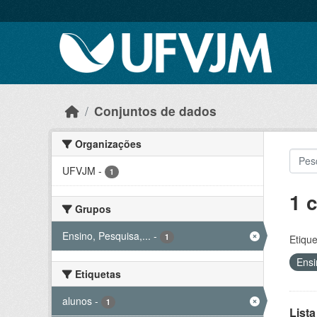
Skip to main content
Conjuntos de dados
Organizações
UFVJM
-
1
1 
Grupos
Ensino, Pesquisa,...
-
1
Etique
Ensi
Etiquetas
alunos
-
1
Lista