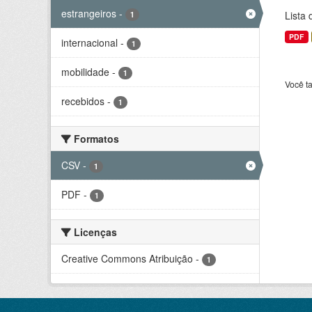
estrangeiros
-
Lista
1
PDF
internacional
-
1
mobilidade
-
1
Você t
recebidos
-
1
Formatos
CSV
-
1
PDF
-
1
Licenças
Creative Commons Atribuição
-
1