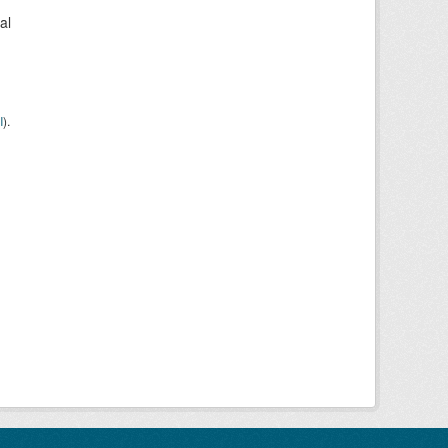
al
I
).