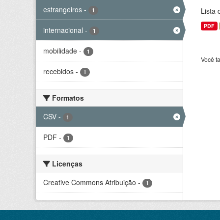
estrangeiros
-
Lista
1
PDF
internacional
-
1
mobilidade
-
1
Você t
recebidos
-
1
Formatos
CSV
-
1
PDF
-
1
Licenças
Creative Commons Atribuição
-
1