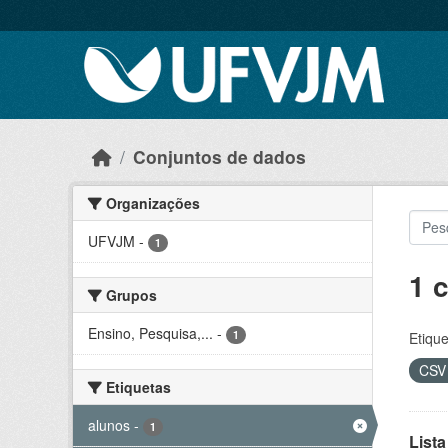
Skip to main content
Conjuntos de dados
Organizações
UFVJM
-
1
1 
Grupos
Ensino, Pesquisa,...
-
1
Etique
CS
Etiquetas
alunos
-
1
Lista