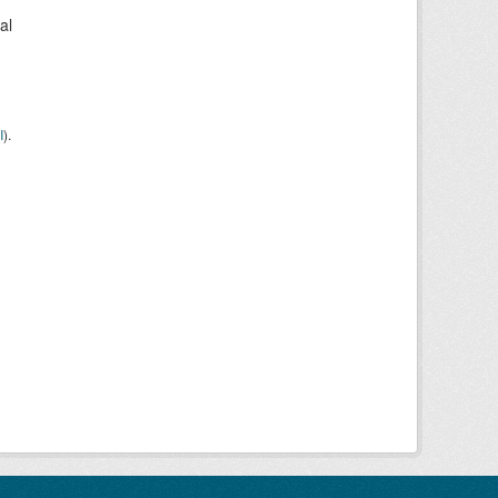
al
I
).