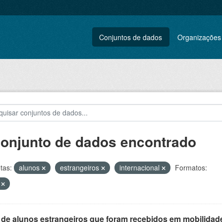
Conjuntos de dados
Organizações
conjunto de dados encontrado
tas:
alunos
estrangeiros
internacional
Formatos:
V
 de alunos estrangeiros que foram recebidos em mobilidade