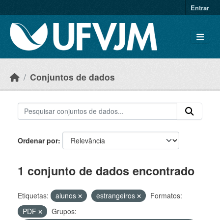
Skip to main content
Entrar
Conjuntos de dados
Ordenar por
1 conjunto de dados encontrado
Etiquetas:
alunos
estrangeiros
Formatos:
PDF
Grupos: