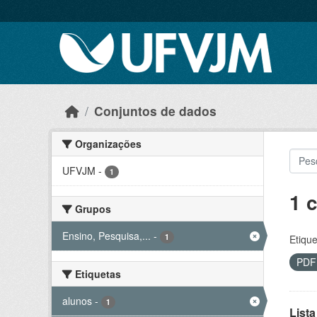
Skip to main content
Conjuntos de dados
Organizações
UFVJM
-
1
1 
Grupos
Ensino, Pesquisa,...
-
1
Etique
PD
Etiquetas
alunos
-
1
Lista