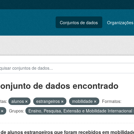
Conjuntos de dados
Organizações
conjunto de dados encontrado
tas:
alunos
estrangeiros
mobilidade
Formatos:
F
Grupos:
Ensino, Pesquisa, Extensão e Mobilidade Internacional
 de alunos estrangeiros que foram recebidos em mobilidade