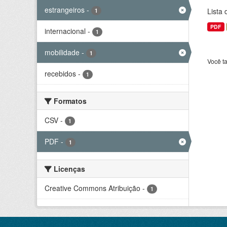
estrangeiros
-
Lista
1
PDF
internacional
-
1
mobilidade
-
1
Você t
recebidos
-
1
Formatos
CSV
-
1
PDF
-
1
Licenças
Creative Commons Atribuição
-
1