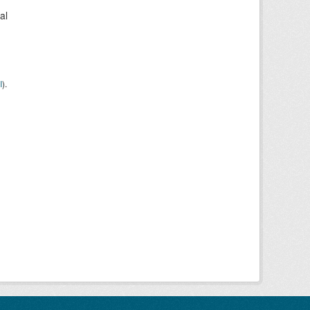
al
I
).