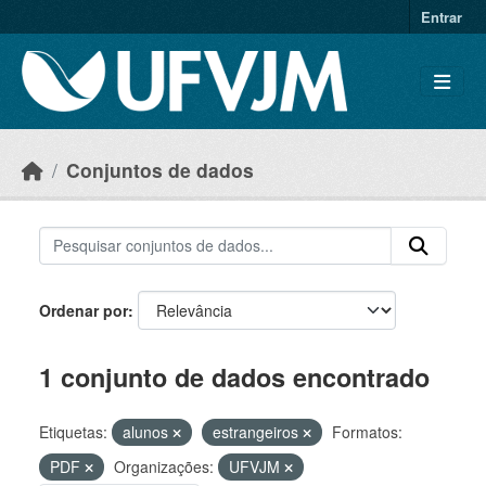
Skip to main content
Entrar
Conjuntos de dados
Ordenar por
1 conjunto de dados encontrado
Etiquetas:
alunos
estrangeiros
Formatos:
PDF
Organizações:
UFVJM