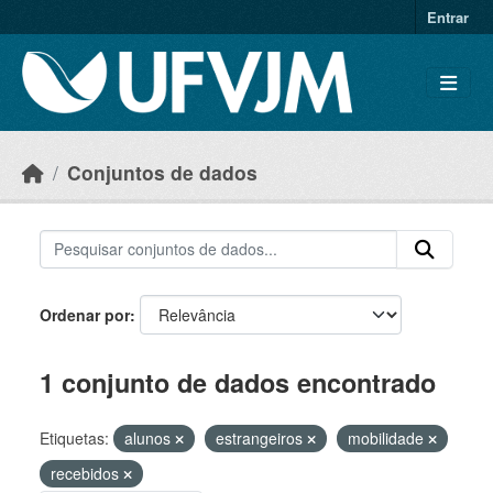
Skip to main content
Entrar
Conjuntos de dados
Ordenar por
1 conjunto de dados encontrado
Etiquetas:
alunos
estrangeiros
mobilidade
recebidos