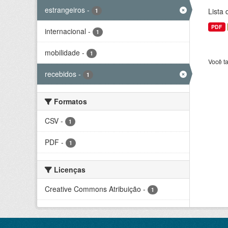
estrangeiros
-
Lista
1
PDF
internacional
-
1
mobilidade
-
1
Você t
recebidos
-
1
Formatos
CSV
-
1
PDF
-
1
Licenças
Creative Commons Atribuição
-
1