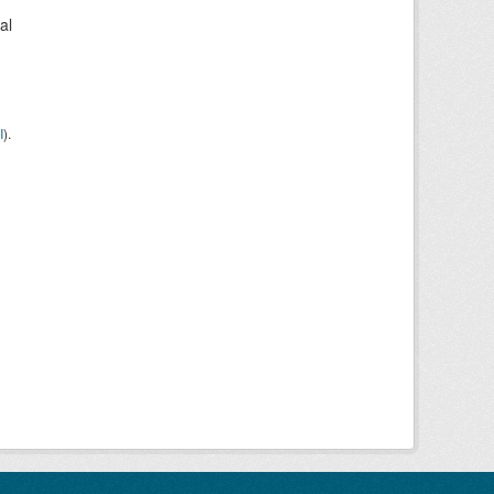
al
I
).