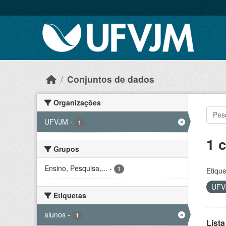
Skip to main content
Conjuntos de dados
Organizações
UFVJM
-
1
1 
Grupos
Ensino, Pesquisa,...
-
1
Etique
UF
Etiquetas
alunos
-
1
Lista