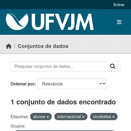
Skip to main content
Entrar
Conjuntos de dados
Ordenar por
1 conjunto de dados encontrado
Etiquetas:
alunos
internacional
recebidos
Grupos: