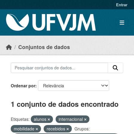
Skip to main content
Entrar
Conjuntos de dados
Ordenar por
1 conjunto de dados encontrado
Etiquetas:
alunos
internacional
mobilidade
recebidos
Grupos: