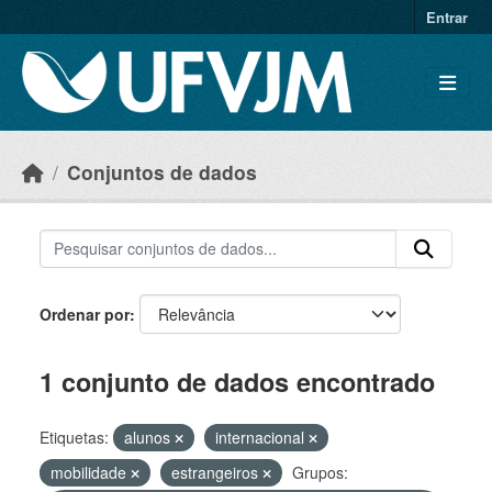
Skip to main content
Entrar
Conjuntos de dados
Ordenar por
1 conjunto de dados encontrado
Etiquetas:
alunos
internacional
mobilidade
estrangeiros
Grupos: