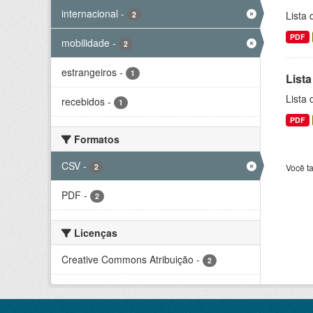
internacional
-
Lista
2
PDF
mobilidade
-
2
estrangeiros
-
1
Lista
Lista
recebidos
-
1
PDF
Formatos
CSV
-
2
Você t
PDF
-
2
Licenças
Creative Commons Atribuição
-
2