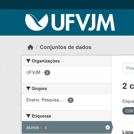
Skip to main content
Conjuntos de dados
Organizações
UFVJM
-
2
2 
Grupos
Ensino, Pesquisa,...
-
2
Etique
CS
Etiquetas
alunos
-
2
Lista