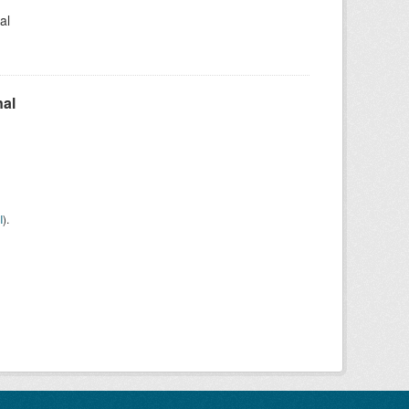
al
nal
I
).