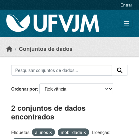
Skip to main content
Entrar
Conjuntos de dados
Ordenar por
2 conjuntos de dados
encontrados
Etiquetas:
alunos
mobilidade
Licenças: