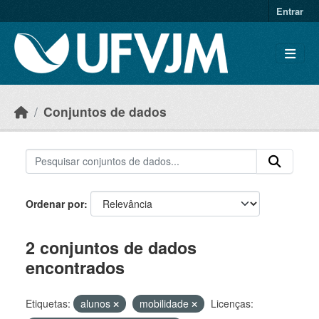
Skip to main content
Entrar
Conjuntos de dados
Ordenar por
2 conjuntos de dados
encontrados
Etiquetas:
alunos
mobilidade
Licenças: