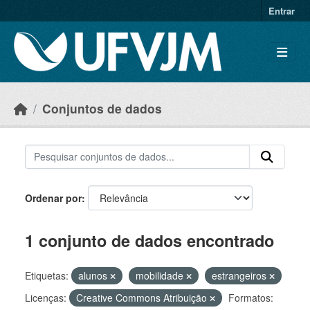
Skip to main content
Entrar
Conjuntos de dados
Ordenar por
1 conjunto de dados encontrado
Etiquetas:
alunos
mobilidade
estrangeiros
Licenças:
Creative Commons Atribuição
Formatos: