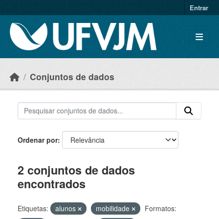
Skip to main content
Entrar
Conjuntos de dados
Ordenar por
2 conjuntos de dados
encontrados
Etiquetas:
alunos
mobilidade
Formatos: