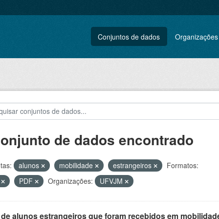
Conjuntos de dados
Organizações
conjunto de dados encontrado
tas:
alunos
mobilidade
estrangeiros
Formatos:
V
PDF
Organizações:
UFVJM
 de alunos estrangeiros que foram recebidos em mobilidade