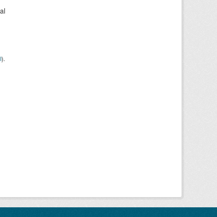
al
I
).