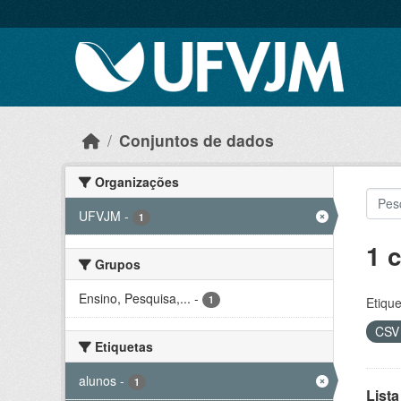
Skip to main content
Conjuntos de dados
Organizações
UFVJM
-
1
1 
Grupos
Ensino, Pesquisa,...
-
1
Etique
CS
Etiquetas
alunos
-
1
Lista