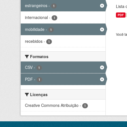
estrangeiros
-
Lista
1
PDF
internacional
-
1
mobilidade
-
1
Você t
recebidos
-
1
Formatos
CSV
-
1
PDF
-
1
Licenças
Creative Commons Atribuição
-
1