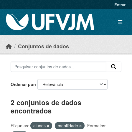
Skip to main content
Entrar
Conjuntos de dados
Ordenar por
2 conjuntos de dados
encontrados
Etiquetas:
alunos
mobilidade
Formatos: