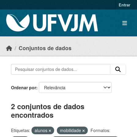
Skip to main content
Entrar
Conjuntos de dados
Ordenar por
2 conjuntos de dados
encontrados
Etiquetas:
alunos
mobilidade
Formatos: