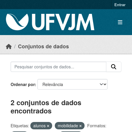
Skip to main content
Entrar
Conjuntos de dados
Ordenar por
2 conjuntos de dados
encontrados
Etiquetas:
alunos
mobilidade
Formatos: