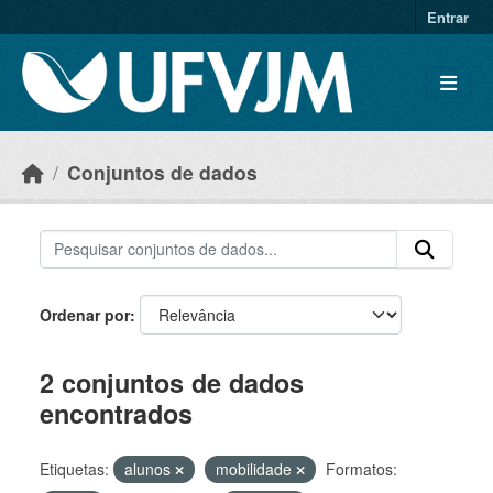
Skip to main content
Entrar
Conjuntos de dados
Ordenar por
2 conjuntos de dados
encontrados
Etiquetas:
alunos
mobilidade
Formatos: