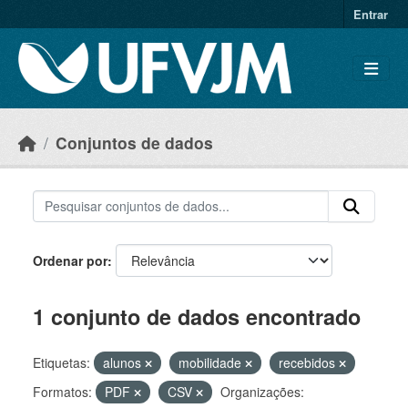
Skip to main content
Entrar
Conjuntos de dados
Ordenar por
1 conjunto de dados encontrado
Etiquetas:
alunos
mobilidade
recebidos
Formatos:
PDF
CSV
Organizações: