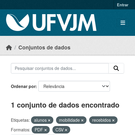
Skip to main content
Entrar
Conjuntos de dados
Ordenar por
1 conjunto de dados encontrado
Etiquetas:
alunos
mobilidade
recebidos
Formatos:
PDF
CSV