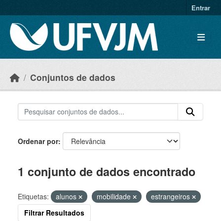
Skip to main content
Entrar
Conjuntos de dados
Ordenar por
1 conjunto de dados encontrado
Etiquetas:
alunos
mobilidade
estrangeiros
Filtrar Resultados