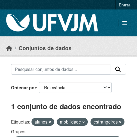
Skip to main content
Entrar
Conjuntos de dados
Ordenar por
1 conjunto de dados encontrado
Etiquetas:
alunos
mobilidade
estrangeiros
Grupos: