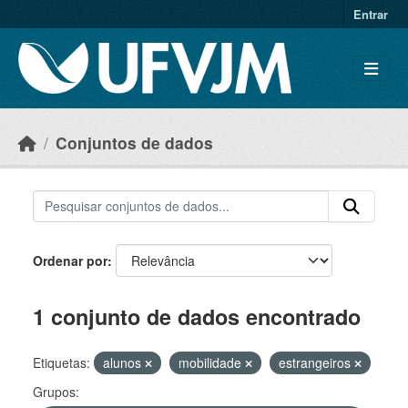
Skip to main content
Entrar
Conjuntos de dados
Ordenar por
1 conjunto de dados encontrado
Etiquetas:
alunos
mobilidade
estrangeiros
Grupos: