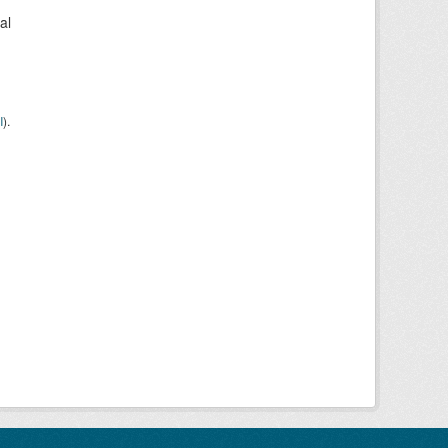
al
I
).