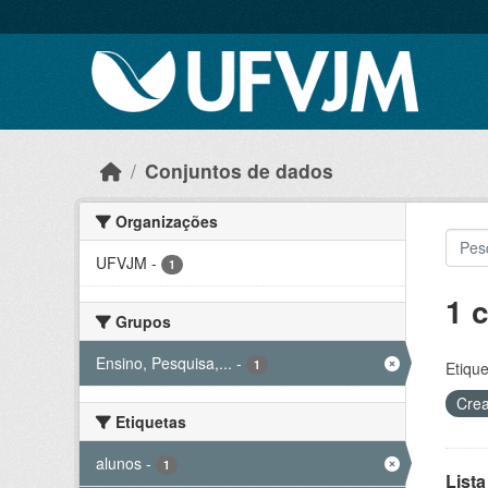
Skip to main content
Conjuntos de dados
Organizações
UFVJM
-
1
1 
Grupos
Ensino, Pesquisa,...
-
1
Etique
Crea
Etiquetas
alunos
-
1
Lista