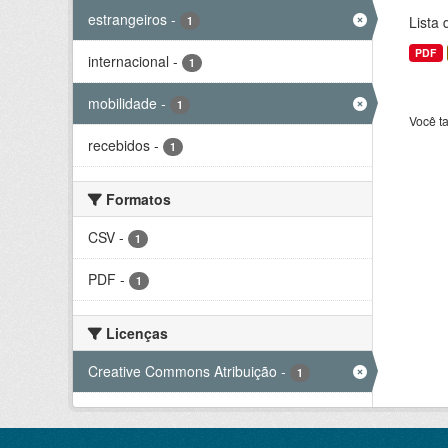
estrangeiros
-
Lista
1
PDF
internacional
-
1
mobilidade
-
1
Você t
recebidos
-
1
Formatos
CSV
-
1
PDF
-
1
Licenças
Creative Commons Atribuição
-
1