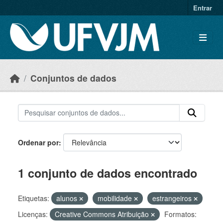
Skip to main content
Entrar
Conjuntos de dados
Ordenar por
1 conjunto de dados encontrado
Etiquetas:
alunos
mobilidade
estrangeiros
Licenças:
Creative Commons Atribuição
Formatos: