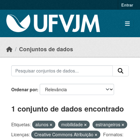
Skip to main content
Entrar
Conjuntos de dados
Ordenar por
1 conjunto de dados encontrado
Etiquetas:
alunos
mobilidade
estrangeiros
Licenças:
Creative Commons Atribuição
Formatos: