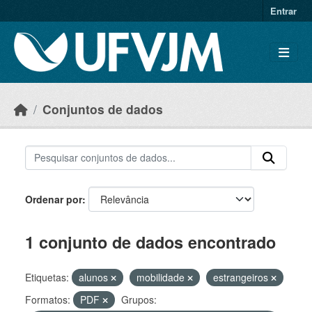
Skip to main content
Entrar
Conjuntos de dados
Ordenar por
1 conjunto de dados encontrado
Etiquetas:
alunos
mobilidade
estrangeiros
Formatos:
PDF
Grupos: