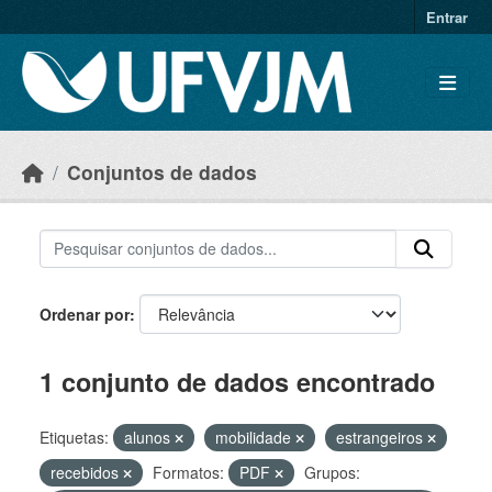
Skip to main content
Entrar
Conjuntos de dados
Ordenar por
1 conjunto de dados encontrado
Etiquetas:
alunos
mobilidade
estrangeiros
recebidos
Formatos:
PDF
Grupos: