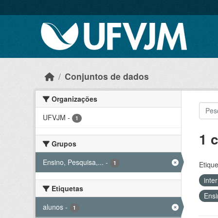
Skip to main content
Conjuntos de dados
Organizações
UFVJM
-
1
1 
Grupos
Ensino, Pesquisa,...
-
1
Etique
inte
Etiquetas
Ensi
alunos
-
1