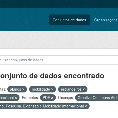
Conjuntos de dados
Organizações
conjunto de dados encontrado
tas:
alunos
mobilidade
estrangeiros
rnacional
Formatos:
PDF
Licenças:
Creative Commons Atri
no, Pesquisa, Extensão e Mobilidade Internacional