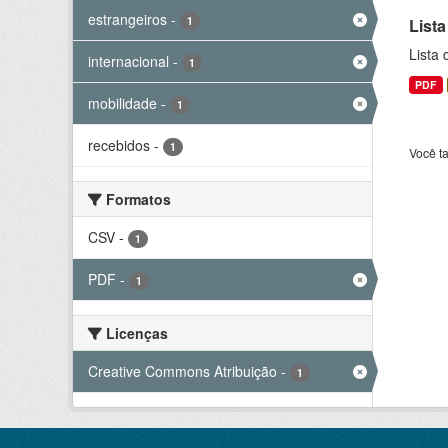
estrangeiros
-
1
Lista
Lista
internacional
-
1
PDF
mobilidade
-
1
recebidos
-
1
Você t
Formatos
CSV
-
1
PDF
-
1
Licenças
Creative Commons Atribuição
-
1