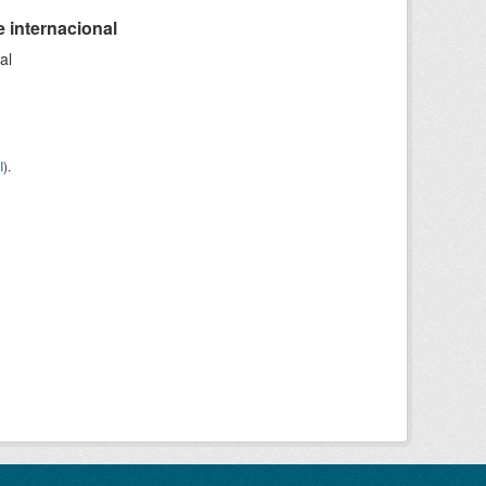
 internacional
al
I
).