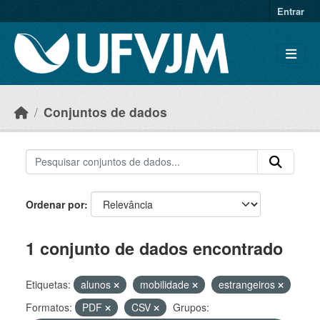
Skip to main content
Entrar
Conjuntos de dados
Ordenar por
1 conjunto de dados encontrado
Etiquetas:
alunos
mobilidade
estrangeiros
Formatos:
PDF
CSV
Grupos: