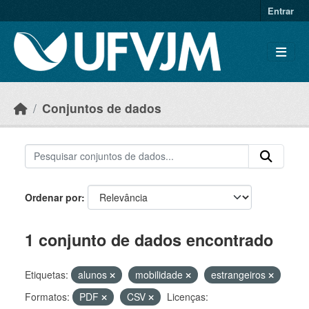
Skip to main content
Entrar
Conjuntos de dados
Ordenar por
1 conjunto de dados encontrado
Etiquetas:
alunos
mobilidade
estrangeiros
Formatos:
PDF
CSV
Licenças: